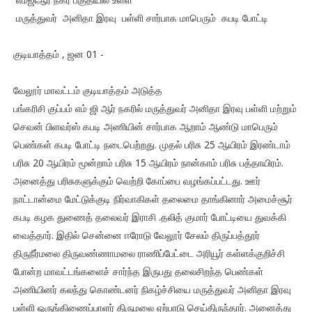
மருத்துவர் அனிதா இரவு பள்ளி சார்பாக மாபெரும் கபடி போட்டி
குடியாத்தம் , ஜன 01 -
வேலூர் மாவட்டம் குடியாத்தம் அடுத்த
பங்கரிசி குப்பம் எம் ஜி ஆர் நகரில் மருத்துவர் அனிதா இரவு பள்ளி மற்றும்
செவன் பிளவர்ஸ் கபடி அணியின் சார்பாக ஆறாம் ஆண்டு மாபெரும்
பெண்கள் கபடி போட்டி நடைபெற்றது. முதல் பரிசு 25 ஆயிரம் இரண்டாம்
பரிசு 20 ஆயிரம் மூன்றாம் பரிசு 15 ஆயிரம் நான்காம் பரிசு பத்தாயிரம்.
அனைத்து பரிசுகளுக்கும் வெற்றி கோப்பை வழங்கப்பட்டது. ஊர்
நாட்டான்மை மேட்டுக்குடி நிர்வாகிகள் தலைமை தாங்கினார் அமைச்சூர்
கபடி கழக துணைத் தலைவர் இராசி .தலித் குமார் போட்டியை துவக்கி
வைத்தார். இதில் சென்னை ஈரோடு வேலூர் சேலம் திருப்பத்தூர்
திருநீர்மலை திருவண்ணாமலை ராணிப்பேட்டை அரியூர் கள்ளக்குறிச்சி
போன்ற மாவட்டங்களைச் சார்ந்த இருபது தலைசிறந்த பெண்கள்
அணியினர் கலந்து கொண்டனர் நிகழ்ச்சியை மருத்துவர் அனிதா இரவு
பள்ளி ஒருங்கிணைப்பாளர் திருமலை ஏற்பாடு செய்திருந்தார். அனைத்து