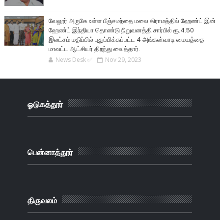
வேலூர் அருகே உள்ள பீஞ்சமந்தை மலை கிராமத்தில் ஹேண்ட் இன்
ஹேண்ட் இந்தியா தொண்டு நிறுவனத்தி சார்பில் ரூ.4.50
இலட்சம் மதிப்பில் புதுப்பிக்கப்பட்ட 4 அங்கன்வாடி மையத்தை
மாவட்ட ஆட்சியர் திறந்து வைத்தார்.
News Desk ✅
Nov 29, 2023
ஓடுகத்தூர்
பென்னாத்தூர்
திருவலம்