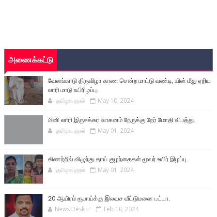
அணைக்கட்டு
வேலங்காடு திருவிழா காண சென்ற மாட்டு வண்டி, யின் மீது ஏறிய
லாரி மாடு உயிரிழப்பு.
தமிழக குரல்
May 10, 2024
மினி லாரி இருசக்கர வாகனம் நேருக்கு நேர் மோதி விபத்து.
தமிழக குரல்
May 01, 2024
கிணற்றில் விழுந்து தாய் குழந்தைகள் மூவர் உயிர் இழப்பு.
தமிழக குரல்
May 01, 2024
20 ஆயிரம் ரூபாய்க்கு இலவச வீட்டுமனை பட்டா.
News Desk ✅
Feb 10, 2024