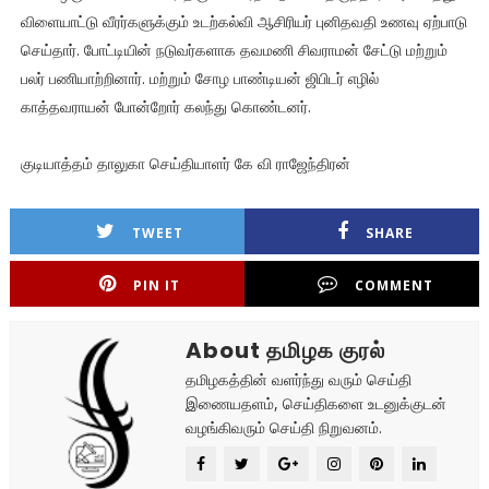
விளையாட்டு வீரர்களுக்கும் உடற்கல்வி ஆசிரியர் புனிதவதி உணவு ஏற்பாடு
செய்தார். போட்டியின் நடுவர்களாக தவமணி சிவராமன் சேட்டு மற்றும்
பலர் பணியாற்றினார். மற்றும் சோழ பாண்டியன் ஜிபிடர் எழில்
காத்தவராயன் போன்றோர் கலந்து கொண்டனர்.
குடியாத்தம் தாலுகா செய்தியாளர் கே வி ராஜேந்திரன்
TWEET
SHARE
PIN IT
COMMENT
About தமிழக குரல்
தமிழகத்தின் வளர்ந்து வரும் செய்தி
இணையதளம், செய்திகளை உடனுக்குடன்
வழங்கிவரும் செய்தி நிறுவனம்.