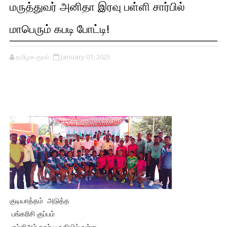
மருத்துவர் அனிதா இரவு பள்ளி சார்பில்
மாபெரும் கபடி போட்டி!
தமிழக குரல்
January 01, 2025
குடியாத்தம் அடுத்த
பங்கரிசி குப்பம்
எம்ஜிஆர் நகர் பகுதியில் உள்ள